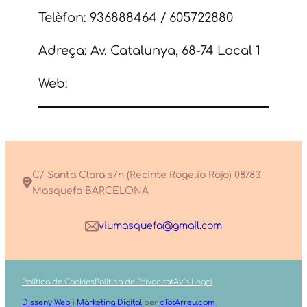
Telèfon: 936888464 / 605722880
Adreça: Av. Catalunya, 68-74 Local 1
Web:
C/ Santa Clara s/n (Recinte Rogelio Rojo) 08783
Masquefa BARCELONA
viumasquefa@gmail.com
Política de Cookies
Política de Privacitat
Avís Legal
Disseny Web
i
Màrketing Digital
per
aTotArreu.com