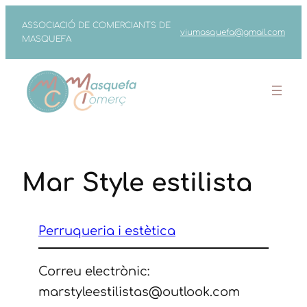
Vés
ASSOCIACIÓ DE COMERCIANTS DE
viumasquefa@gmail.com
al
MASQUEFA
contingut
Mar Style estilista
Perruqueria i estètica
Correu electrònic:
marstyleestilistas@outlook.com