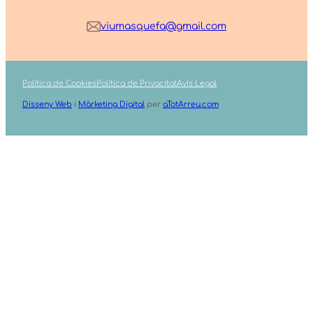
viumasquefa@gmail.com
Política de Cookies
Política de Privacitat
Avís Legal
Disseny Web
i
Màrketing Digital
per
aTotArreu.com