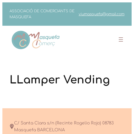
Vés
ASSOCIACIÓ DE COMERCIANTS DE
viumasquefa@gmail.com
al
MASQUEFA
contingut
LLamper Vending
C/ Santa Clara s/n (Recinte Rogelio Rojo) 08783
Masquefa BARCELONA