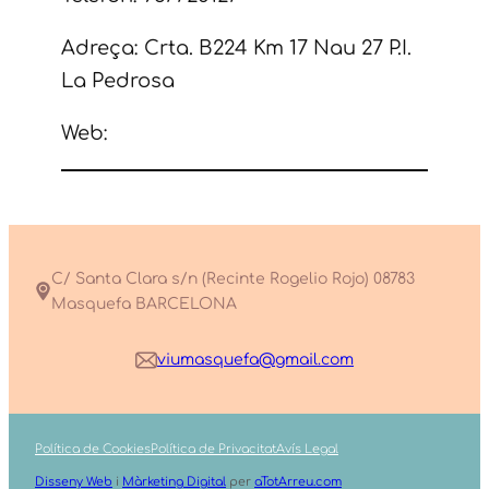
Adreça: Crta. B224 Km 17 Nau 27 P.I.
La Pedrosa
Web:
C/ Santa Clara s/n (Recinte Rogelio Rojo) 08783
Masquefa BARCELONA
viumasquefa@gmail.com
Política de Cookies
Política de Privacitat
Avís Legal
Disseny Web
i
Màrketing Digital
per
aTotArreu.com