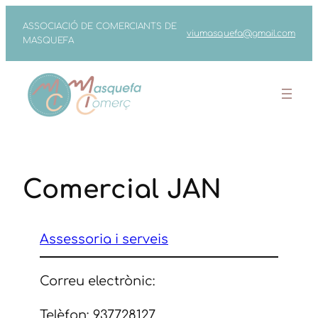
Vés
ASSOCIACIÓ DE COMERCIANTS DE
viumasquefa@gmail.com
al
MASQUEFA
contingut
Comercial JAN
Assessoria i serveis
Correu electrònic:
Telèfon: 937728127