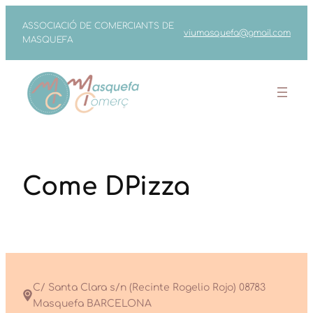
Vés
ASSOCIACIÓ DE COMERCIANTS DE
viumasquefa@gmail.com
al
MASQUEFA
contingut
Come DPizza
C/ Santa Clara s/n (Recinte Rogelio Rojo) 08783
Masquefa BARCELONA