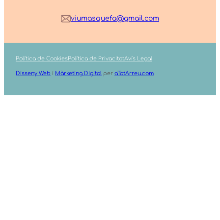
viumasquefa@gmail.com
Política de Cookies
Política de Privacitat
Avís Legal
Disseny Web
i
Màrketing Digital
per
aTotArreu.com