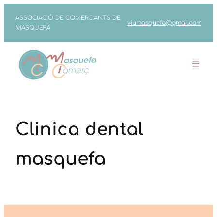
Vés
ASSOCIACIÓ DE COMERCIANTS DE
viumasquefa@gmail.com
al
MASQUEFA
contingut
Clinica dental
masquefa