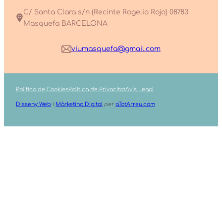
C/ Santa Clara s/n (Recinte Rogelio Rojo) 08783
Masquefa BARCELONA
viumasquefa@gmail.com
Política de Cookies
Política de Privacitat
Avís Legal
Disseny Web
i
Màrketing Digital
per
aTotArreu.com